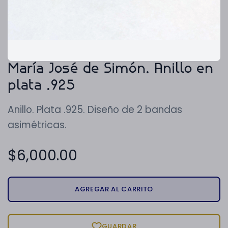
María José de Simón. Anillo en
plata .925
Anillo. Plata .925. Diseño de 2 bandas
asimétricas.
$
6,000.00
AGREGAR AL CARRITO
GUARDAR