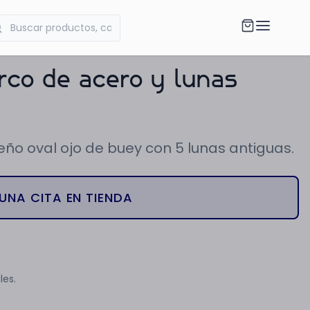
rco de acero y lunas
eño oval ojo de buey con 5 lunas antiguas.
UNA CITA EN TIENDA
les.