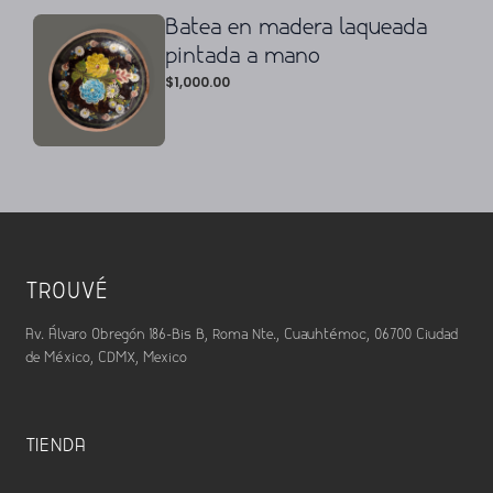
Batea en madera laqueada
pintada a mano
$
1,000.00
TROUVÉ
Av. Álvaro Obregón 186-Bis B, Roma Nte., Cuauhtémoc, 06700 Ciudad
de México, CDMX, Mexico
TIENDA