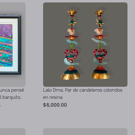
Lalo Orna. Par de candeleros coloridos
 nunca pensé
en resina
l barquito.
$
6,000.00
l