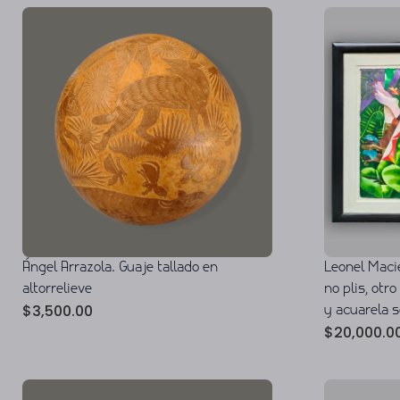
Ángel Arrazola. Guaje tallado en
Leonel Macie
altorrelieve
no plis, otr
$
3,500.00
y acuarela 
$
20,000.0