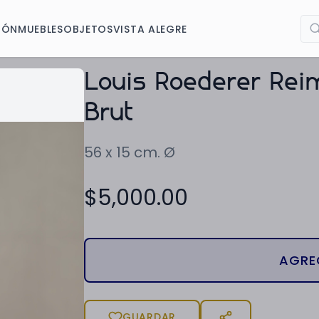
IÓN
MUEBLES
OBJETOS
VISTA ALEGRE
Louis Roederer Rei
Brut
56 x 15 cm. Ø
$
5,000.00
AGRE
GUARDAR