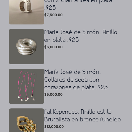
con 2 diamantes en plata
.925
$
7,500.00
Maria José de Simón. Anillo
en plata .925
$
6,000.00
María José de Simón.
Collares de seda con
corazones de plata .925
$
5,000.00
Pal Kepenyes. Anillo estilo
Brutalista en bronce fundido
$
12,000.00