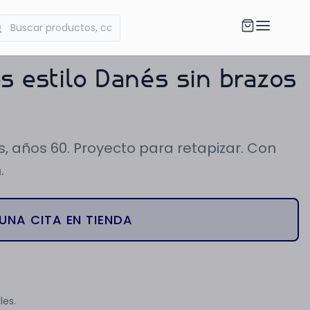
os estilo Danés sin brazos
s, años 60. Proyecto para retapizar. Con
.
UNA CITA EN TIENDA
les.