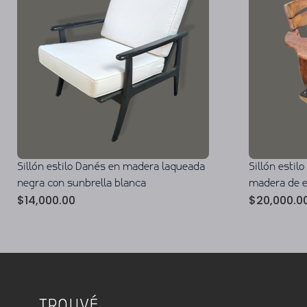
Sillón estilo Danés en madera laqueada
Sillón estil
negra con sunbrella blanca
madera de 
$
14,000.00
$
20,000.0
TROUVÉ