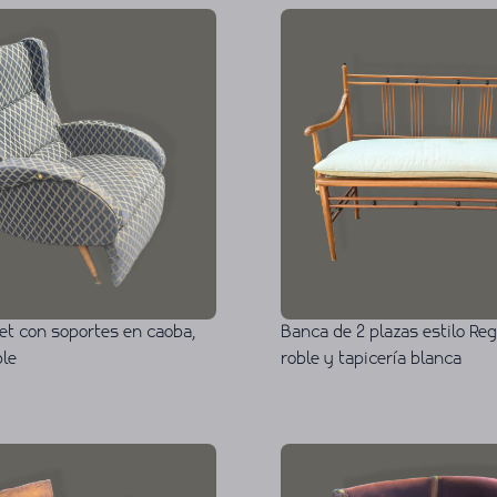
et con soportes en caoba,
Banca de 2 plazas estilo Re
ble
roble y tapicería blanca