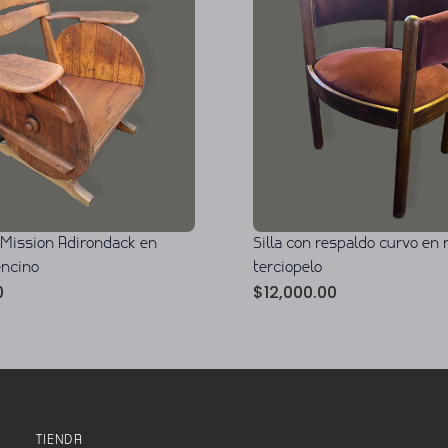
o Mission Adirondack en
Silla con respaldo curvo en 
encino
terciopelo
0
$
12,000.00
TIENDA