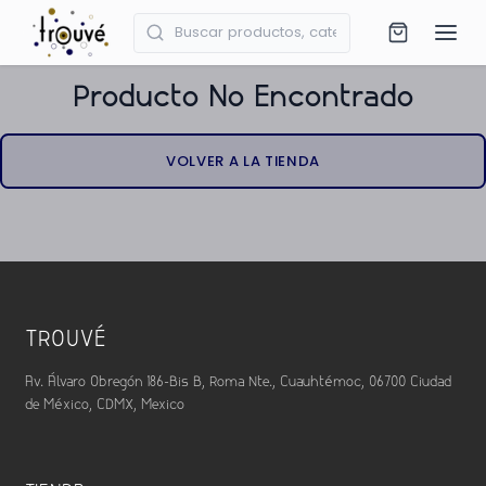
Producto No Encontrado
VOLVER A LA TIENDA
TROUVÉ
Av. Álvaro Obregón 186-Bis B, Roma Nte., Cuauhtémoc, 06700 Ciudad
de México, CDMX, Mexico