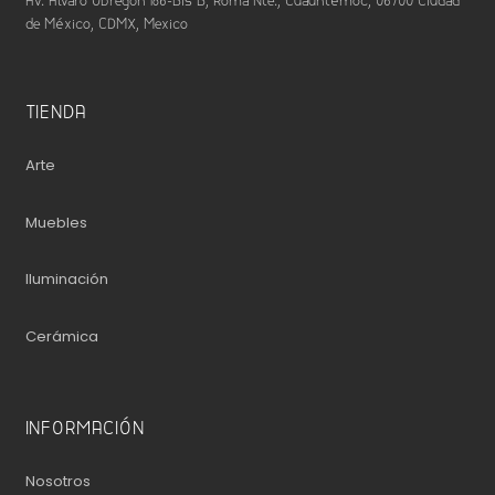
Av. Álvaro Obregón 186-Bis B, Roma Nte., Cuauhtémoc, 06700 Ciudad
de México, CDMX, Mexico
TIENDA
Arte
Muebles
Iluminación
Cerámica
INFORMACIÓN
Nosotros