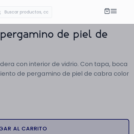
 pergamino de piel de
dera con interior de vidrio. Con tapa, boca
iento de pergamino de piel de cabra color
GAR AL CARRITO