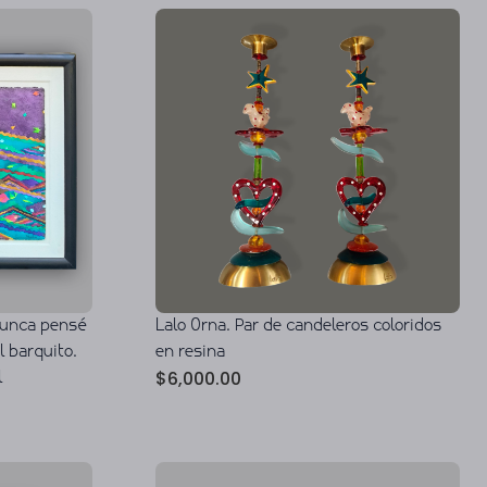
Lalo Orna. Par de candeleros coloridos
 nunca pensé
en resina
l barquito.
$
6,000.00
l