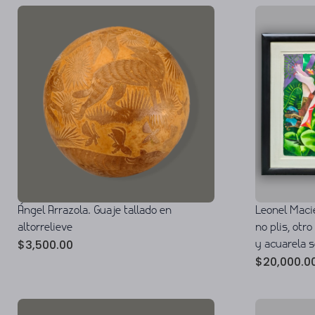
Ángel Arrazola. Guaje tallado en
Leonel Macie
altorrelieve
no plis, otr
$
3,500.00
y acuarela 
$
20,000.0