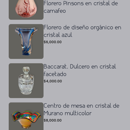
Florero Pinsons en cristal de
camafeo
Florero de diseño orgánico en
cristal azul
$
6,000.00
Baccarat. Dulcero en cristal
facetado
$
4,000.00
Centro de mesa en cristal de
Murano multicolor
$
8,000.00