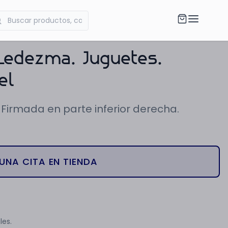
Ledezma. Juguetes.
el
 Firmada en parte inferior derecha.
UNA CITA EN TIENDA
les.