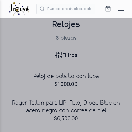
Relojes
8
piezas
Filtros
Reloj de bolsillo con lupa
$
1,000.00
Roger Tallon para LIP. Reloj Diode Blue en
acero negro con correa de piel
$
6,500.00