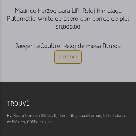
Maurice Herzog para LIP. Reloj Himalaya
Automatic White de acero con correa de piel
$
11,000.00
Jaeger LeCoultre. Reloj de mesa Atmos
COTIZAR
TROUVÉ
Av. Álvaro Obregón 186-Bis B, Roma Nte., Cuauhtémoc, 06700 Ciudad
de México, CDMX, Mexico