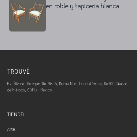
en roble y tapicería blanca
TROUVÉ
Av. Álvaro Obregón 186-Bis B, Roma Nte., Cuauhtémoc, 06700 Ciudad
de México, CDMX, Mexico
TIENDA
Arte