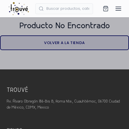
Producto No Encontrado
VOLVER A LA TIENDA
TROUVÉ
Av. Álvaro Obregón 186-Bis B, Roma Nte., Cuauhtémoc, 06700 Ciudad
de México, CDMX, Mexico