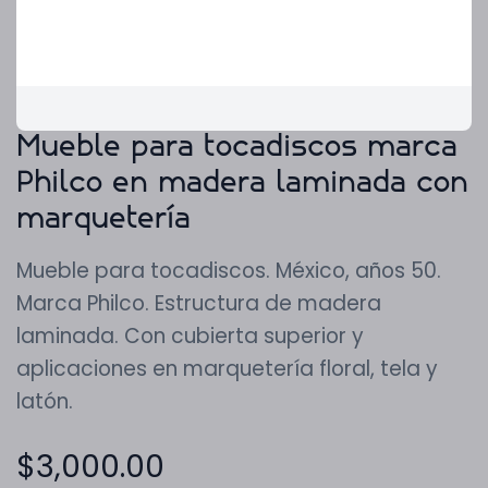
Mueble para tocadiscos marca
Philco en madera laminada con
marquetería
Mueble para tocadiscos. México, años 50.
Marca Philco. Estructura de madera
laminada. Con cubierta superior y
aplicaciones en marquetería floral, tela y
latón.
$
3,000.00