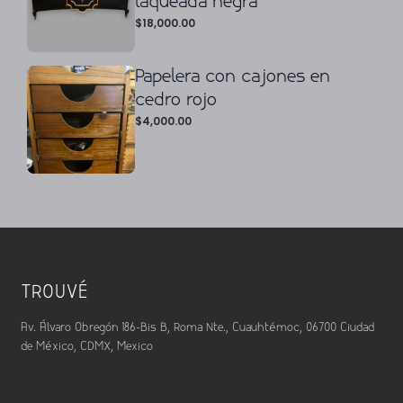
laqueada negra
$
18,000.00
Papelera con cajones en
cedro rojo
$
4,000.00
TROUVÉ
Av. Álvaro Obregón 186-Bis B, Roma Nte., Cuauhtémoc, 06700 Ciudad
de México, CDMX, Mexico