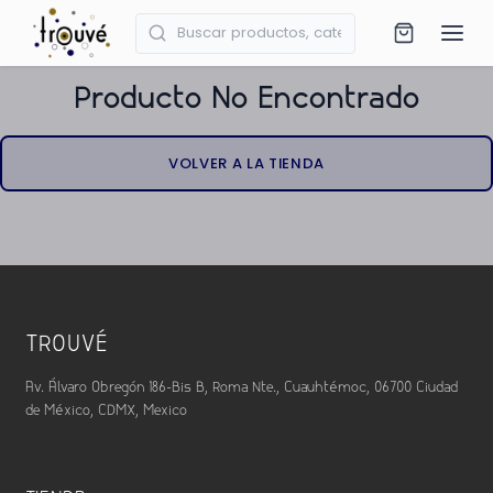
Producto No Encontrado
VOLVER A LA TIENDA
TROUVÉ
Av. Álvaro Obregón 186-Bis B, Roma Nte., Cuauhtémoc, 06700 Ciudad
de México, CDMX, Mexico