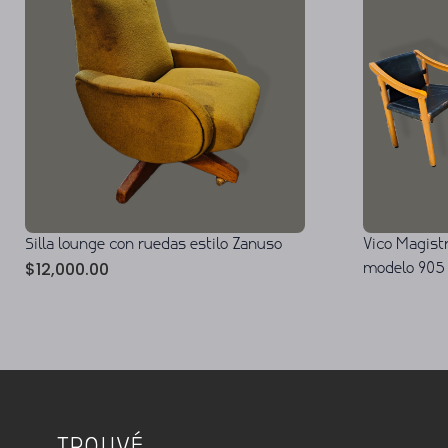
Silla lounge con ruedas estilo Zanuso
Vico Magistr
$
12,000.00
modelo 905 