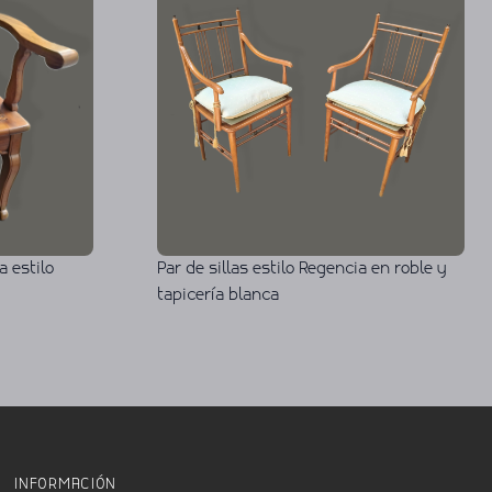
a estilo
Par de sillas estilo Regencia en roble y
tapicería blanca
INFORMACIÓN