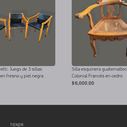
etti. Juego de 3 sillas
Silla esquinera guatemaltec
en fresno y piel negra
Colonial Francés en cedro
$
6,000.00
TIENDA