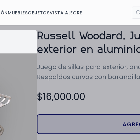
IÓN
MUEBLES
OBJETOS
VISTA ALEGRE
Russell Woodard. Ju
exterior en alumini
Juego de sillas para exterior, añ
Respaldos curvos con barandilla
$
16,000.00
AGRE