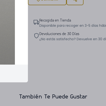
Recogida en Tienda
Disponible para recoger en 3-5 días hábi
Devoluciones de 30 Días
¿No estás satisfecho? Devuelve en 30 d
También Te Puede Gustar