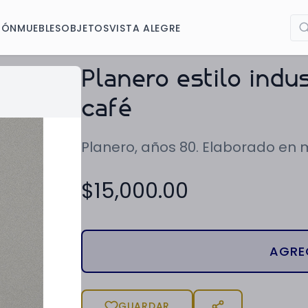
IÓN
MUEBLES
OBJETOS
VISTA ALEGRE
Planero estilo indu
café
Planero, años 80. Elaborado en 
$
15,000.00
AGRE
GUARDAR