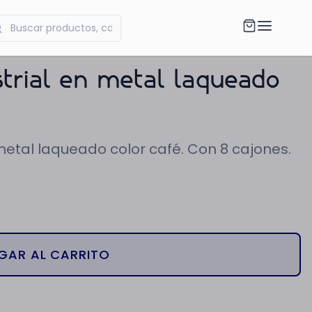
strial en metal laqueado
metal laqueado color café. Con 8 cajones.
GAR AL CARRITO