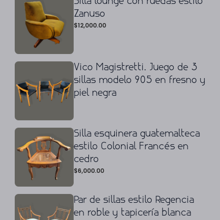
Silla lounge con ruedas estilo
Zanuso
$
12,000.00
Vico Magistretti. Juego de 3
sillas modelo 905 en fresno y
piel negra
Silla esquinera guatemalteca
estilo Colonial Francés en
cedro
$
6,000.00
Par de sillas estilo Regencia
en roble y tapicería blanca