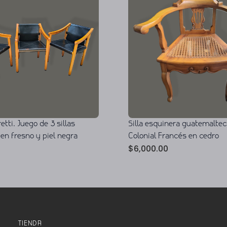
etti. Juego de 3 sillas
Silla esquinera guatemaltec
en fresno y piel negra
Colonial Francés en cedro
$
6,000.00
TIENDA