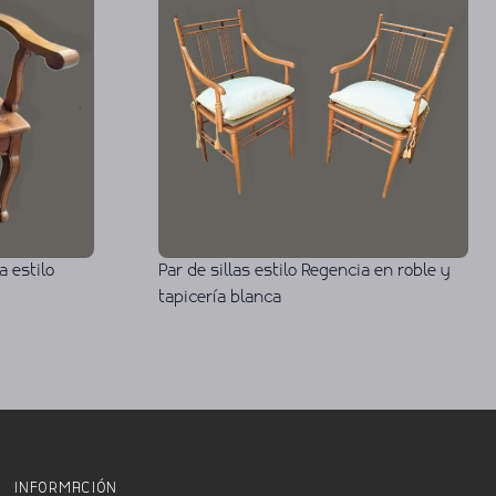
a estilo
Par de sillas estilo Regencia en roble y
tapicería blanca
INFORMACIÓN