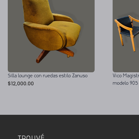
Silla lounge con ruedas estilo Zanuso
Vico Magistr
$
12,000.00
modelo 905 