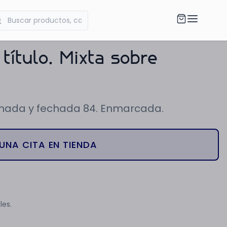
título. Mixta sobre
Firmada y fechada 84. Enmarcada.
UNA CITA EN TIENDA
les.