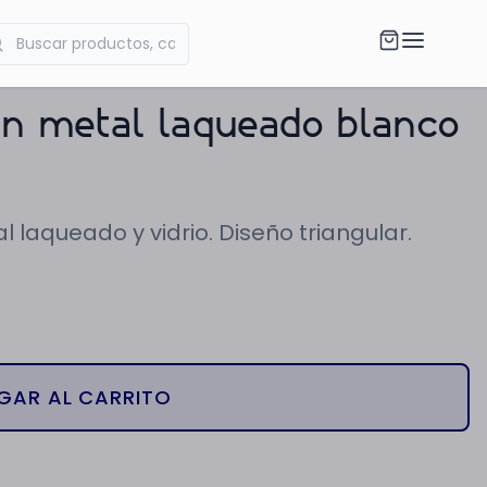
en metal laqueado blanco
 laqueado y vidrio. Diseño triangular.
GAR AL CARRITO