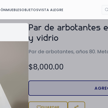
IÓN
MUEBLES
OBJETOS
VISTA ALEGRE
Par de arbotantes 
y vidrio
Par de arbotantes, años 80. Metal
$
8,000.00
AGRE
GUARDAR