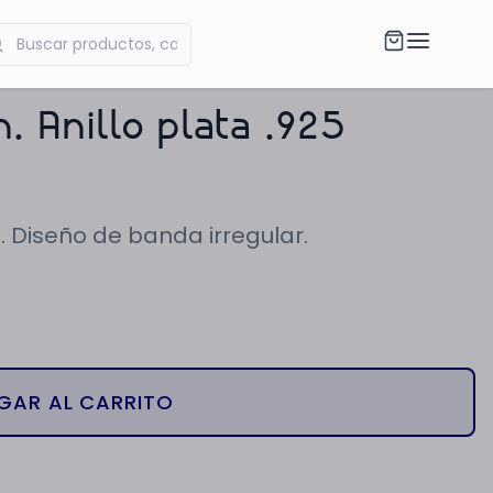
. Anillo plata .925
. Diseño de banda irregular.
GAR AL CARRITO