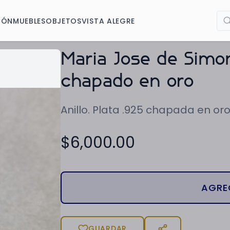
IÓN
MUEBLES
OBJETOS
VISTA ALEGRE
Maria Jose de Simon
chapado en oro
Anillo. Plata .925 chapada en oro
$
6,000.00
AGRE
GUARDAR