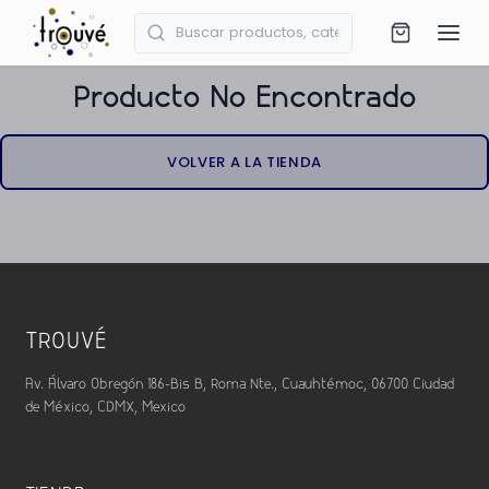
Producto No Encontrado
VOLVER A LA TIENDA
TROUVÉ
Av. Álvaro Obregón 186-Bis B, Roma Nte., Cuauhtémoc, 06700 Ciudad
de México, CDMX, Mexico