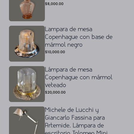
$
8,000.00
Lampara de mesa
Copenhague con base de
mármol negro
$
10,000.00
Lámpara de mesa
Copenhague con mármol
veteado
$
20,000.00
Michele de Lucchi y
Giancarlo Fassina para
Artemide. Lámpara de
escritorio Tolomeo Mini