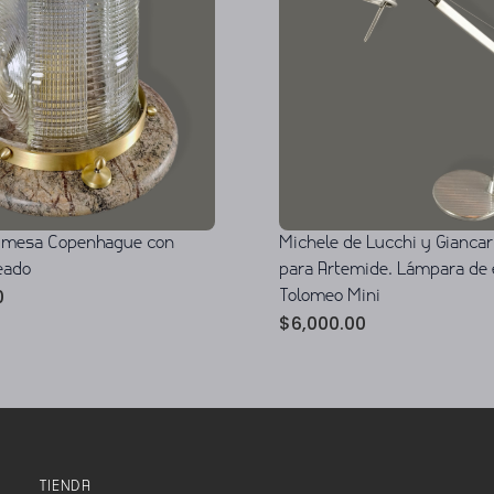
 mesa Copenhague con
Michele de Lucchi y Giancar
eado
para Artemide. Lámpara de e
0
Tolomeo Mini
$
6,000.00
TIENDA