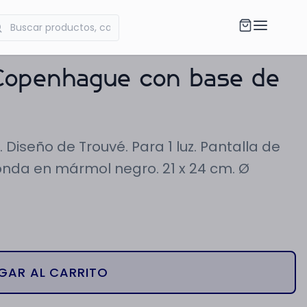
Copenhague con base de
seño de Trouvé. Para 1 luz. Pantalla de
onda en mármol negro. 21 x 24 cm. Ø
GAR AL CARRITO