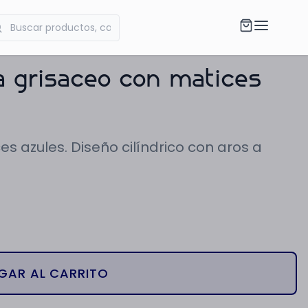
a grisaceo con matices
es azules. Diseño cilíndrico con aros a
GAR AL CARRITO