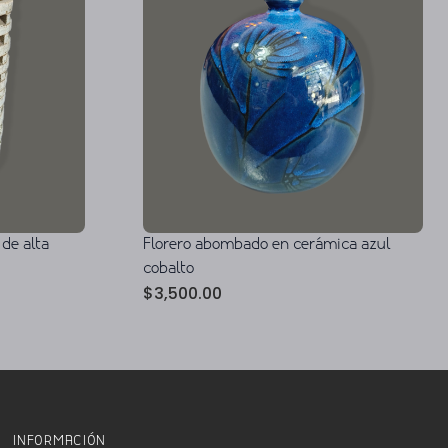
 de alta
Florero abombado en cerámica azul
cobalto
$
3,500.00
INFORMACIÓN