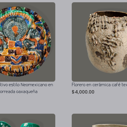
ativo estilo Neomexicano en
Florero en cerámica café te
$
4,000.00
horreada oaxaqueña