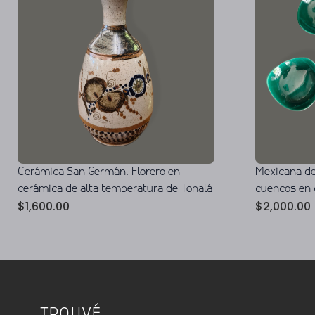
Cerámica San Germán. Florero en
Mexicana de
cerámica de alta temperatura de Tonalá
cuencos en 
$
1,600.00
$
2,000.00