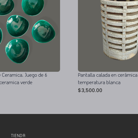
 Ceramica. Juego de 6
Pantalla calada en cerámica
ceramica verde
temperatura blanca
$
3,500.00
TIENDA