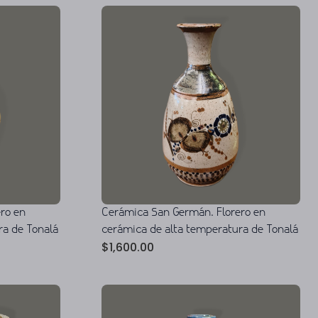
ro en
Cerámica San Germán. Florero en
ra de Tonalá
cerámica de alta temperatura de Tonalá
$
1,600.00