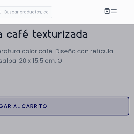
 café texturizada
atura color café. Diseño con retícula
alba. 20 x 15.5 cm. Ø
GAR AL CARRITO