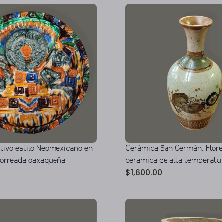
ativo estilo Neomexicano en
Cerámica San Germán. Flore
horreada oaxaqueña
ceramica de alta temperatu
$
1,600.00