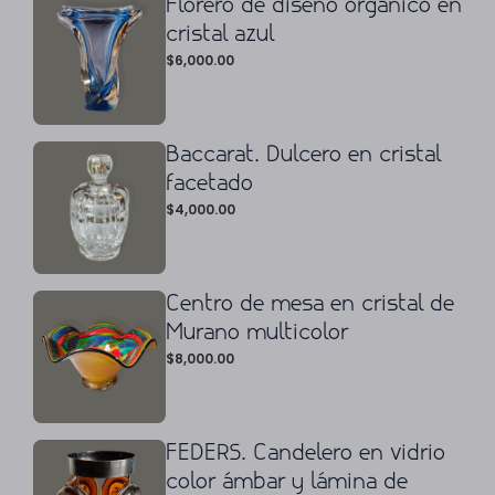
Florero de diseño orgánico en
cristal azul
$
6,000.00
Baccarat. Dulcero en cristal
facetado
$
4,000.00
Centro de mesa en cristal de
Murano multicolor
$
8,000.00
FEDERS. Candelero en vidrio
color ámbar y lámina de