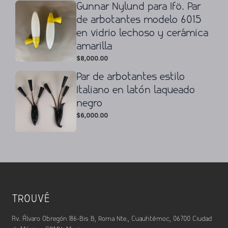
Gunnar Nylund para Ifö. Par
de arbotantes modelo 6015
en vidrio lechoso y cerámica
amarilla
$
8,000.00
Par de arbotantes estilo
Italiano en latón laqueado
negro
$
6,000.00
TROUVÉ
Av. Álvaro Obregón 186-Bis B, Roma Nte., Cuauhtémoc, 06700 Ciudad