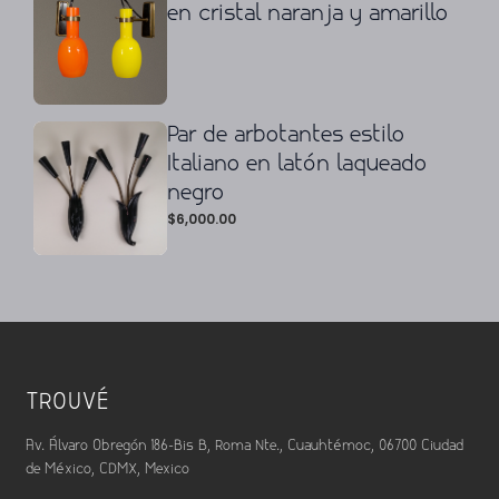
en cristal naranja y amarillo
Par de arbotantes estilo
Italiano en latón laqueado
negro
$
6,000.00
TROUVÉ
Av. Álvaro Obregón 186-Bis B, Roma Nte., Cuauhtémoc, 06700 Ciudad
de México, CDMX, Mexico