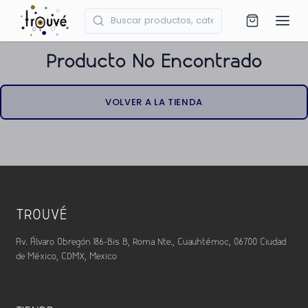
Producto No Encontrado
VOLVER A LA TIENDA
TROUVÉ
Av. Álvaro Obregón 186-Bis B, Roma Nte., Cuauhtémoc, 06700 Ciudad
de México, CDMX, Mexico