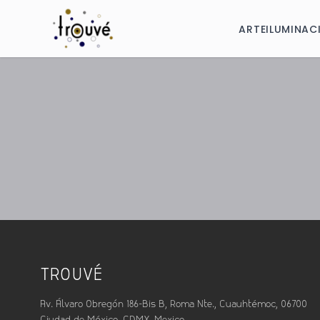
ARTE
ILUMINAC
TROUVÉ
Av. Álvaro Obregón 186-Bis B, Roma Nte., Cuauhtémoc, 06700