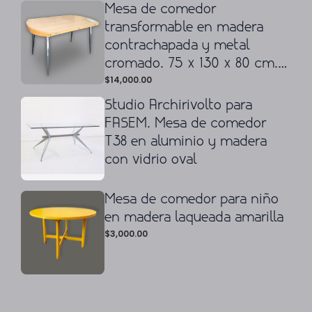
Mesa de comedor
transformable en madera
contrachapada y metal
cromado. 75 x 130 x 80 cm.
$
14,000.00
(cerrado). 75 x 130 cm. Ø
Studio Archirivolto para
FASEM. Mesa de comedor
T38 en aluminio y madera
con vidrio oval
Mesa de comedor para niño
en madera laqueada amarilla
$
3,000.00