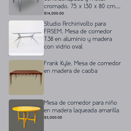
cromado. 75 x 130 x 80 cm.
$
14,000.00
(cerrado). 75 x 130 cm. Ø
Studio Archirivolto para
FASEM. Mesa de comedor
T38 en aluminio y madera
con vidrio oval
Frank Kyle. Mesa de comedor
en madera de caoba
Mesa de comedor para niño
en madera laqueada amarilla
$
3,000.00