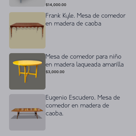
$
14,000.00
(cerrado). 75 x 130 cm. Ø
Frank Kyle. Mesa de comedor
en madera de caoba
Mesa de comedor para niño
en madera laqueada amarilla
$
3,000.00
Eugenio Escudero. Mesa de
comedor en madera de
caoba.