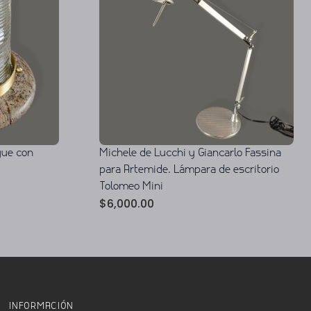
ue con
Michele de Lucchi y Giancarlo Fassina
para Artemide. Lámpara de escritorio
Tolomeo Mini
$
6,000.00
INFORMACIÓN