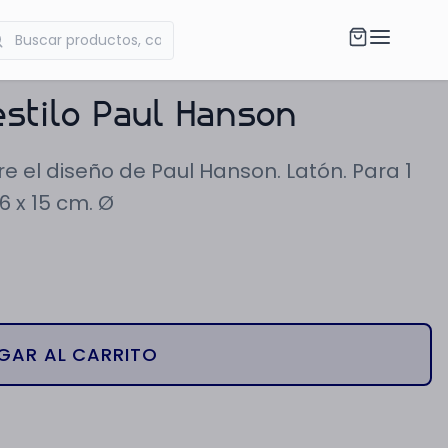
stilo Paul Hanson
 el diseño de Paul Hanson. Latón. Para 1
6 x 15 cm. Ø
GAR AL CARRITO