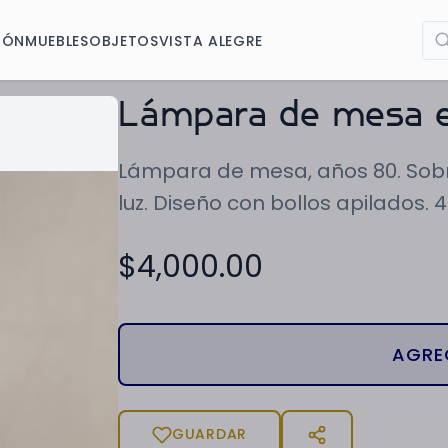
IÓN
MUEBLES
OBJETOS
VISTA ALEGRE
Lámpara de mesa e
Lámpara de mesa, años 80. Sobre
luz. Diseño con bollos apilados. 4
$
4,000.00
AGRE
GUARDAR