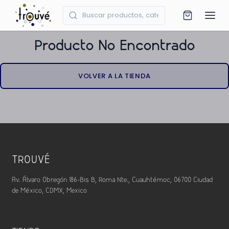
Producto No Encontrado
VOLVER A LA TIENDA
TROUVÉ
Av. Álvaro Obregón 186-Bis B, Roma Nte., Cuauhtémoc, 06700 Ciudad
de México, CDMX, Mexico