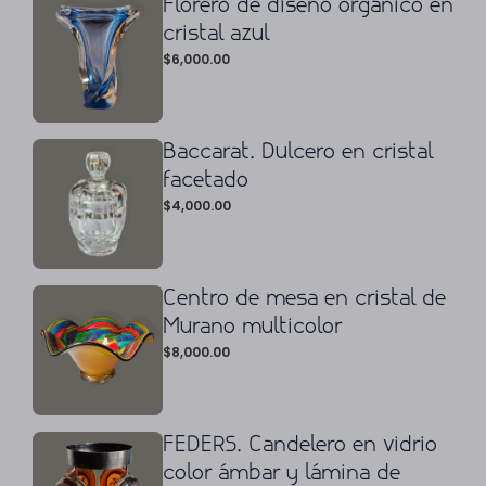
Florero de diseño orgánico en
cristal azul
$
6,000.00
Baccarat. Dulcero en cristal
facetado
$
4,000.00
Centro de mesa en cristal de
Murano multicolor
$
8,000.00
FEDERS. Candelero en vidrio
color ámbar y lámina de