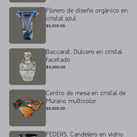
Florero de diseño orgánico en
cristal azul
$
6,000.00
Baccarat. Dulcero en cristal
facetado
$
4,000.00
Centro de mesa en cristal de
Murano multicolor
$
8,000.00
FEDERS. Candelero en vidrio