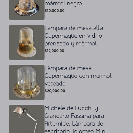
mármol negro
$
10,000.00
Lampara de mesa alta
Copenhague en vidrio
prensado y mármol
$
12,000.00
Lámpara de mesa
Copenhague con mármol
veteado
$
20,000.00
Michele de Lucchi y
Giancarlo Fassina para
Artemide. Lámpara de
escritorio Tolomeo Mini