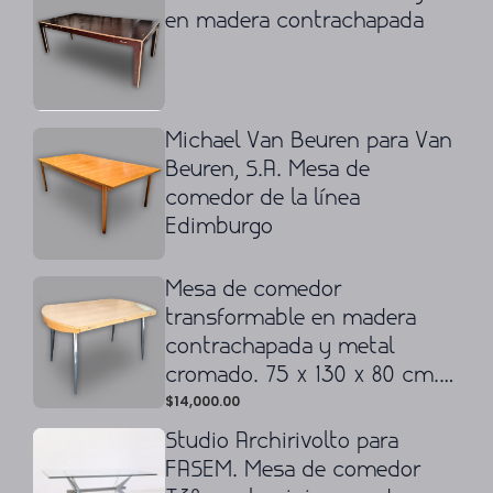
en madera contrachapada
Michael Van Beuren para Van
Beuren, S.A. Mesa de
comedor de la línea
Edimburgo
Mesa de comedor
transformable en madera
contrachapada y metal
cromado. 75 x 130 x 80 cm.
$
14,000.00
(cerrado). 75 x 130 cm. Ø
Studio Archirivolto para
FASEM. Mesa de comedor