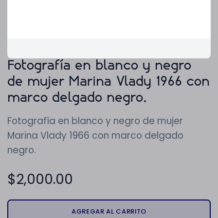
Fotografía en blanco y negro
de mujer Marina Vlady 1966 con
marco delgado negro.
Fotografía en blanco y negro de mujer
Marina Vlady 1966 con marco delgado
negro.
$
2,000.00
AGREGAR AL CARRITO