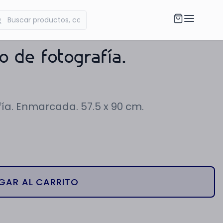
co de fotografía.
fía. Enmarcada. 57.5 x 90 cm.
GAR AL CARRITO