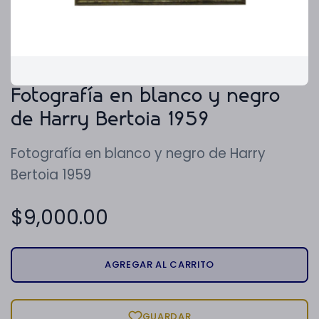
Fotografía en blanco y negro
de Harry Bertoia 1959
Fotografía en blanco y negro de Harry
Bertoia 1959
$
9,000.00
AGREGAR AL CARRITO
GUARDAR