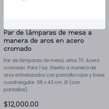
Par de lámparas de mesa a
manera de aros en acero
cromado
Par de lámparas de mesa, años 70. Acero
cromado. Para 1 luz. Diseño a manera de
aros entrelazados con pantalla rojas y base
cuadrangular. 68 x 43 cm. Ø (con
pantallas).
$
12,000.00