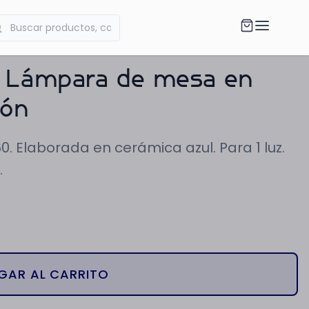
. Lámpara de mesa en
tón
. Elaborada en cerámica azul. Para 1 luz.
.
GAR AL CARRITO