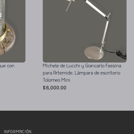
ue con
Michele de Lucchi y Giancarlo Fassina
para Artemide. Lámpara de escritorio
Tolomeo Mini
$
6,000.00
INFORMACIÓN