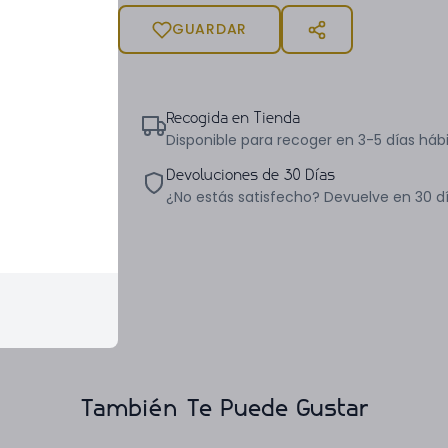
GUARDAR
Recogida en Tienda
Disponible para recoger en 3-5 días hábi
Devoluciones de 30 Días
¿No estás satisfecho? Devuelve en 30 d
También Te Puede Gustar