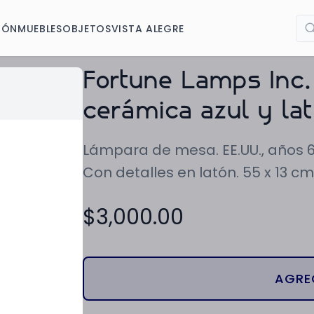
IÓN
MUEBLES
OBJETOS
VISTA ALEGRE
Fortune Lamps Inc
cerámica azul y la
Lámpara de mesa. EE.UU., años 60
Con detalles en latón. 55 x 13 cm
$
3,000.00
AGRE