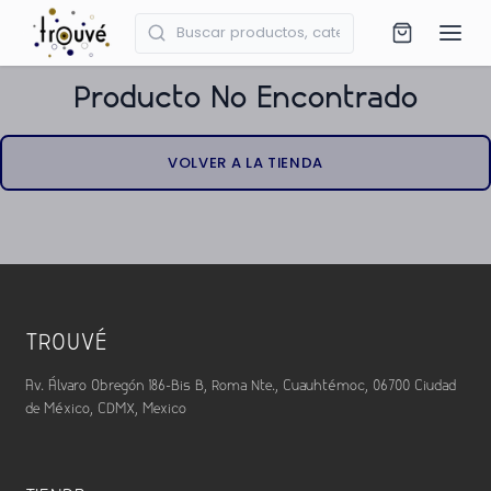
Producto No Encontrado
VOLVER A LA TIENDA
TROUVÉ
Av. Álvaro Obregón 186-Bis B, Roma Nte., Cuauhtémoc, 06700 Ciudad
de México, CDMX, Mexico