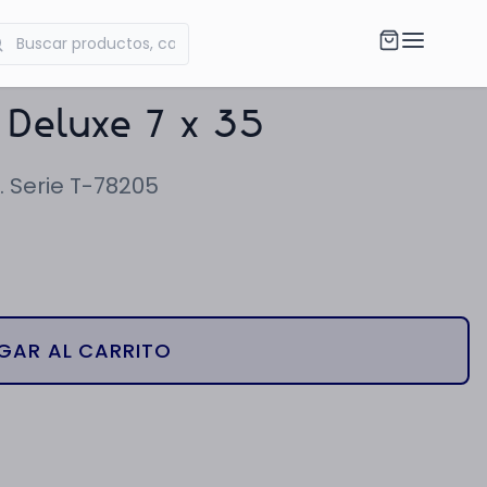
 Deluxe 7 x 35
. Serie T-78205
GAR AL CARRITO