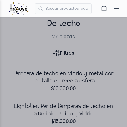
De techo
27
piezas
Filtros
Lámpara de techo en vidrio y metal con
pantalla de media esfera
$
10,000.00
Lightolier. Par de lámparas de techo en
aluminio pulido y vidrio
$
15,000.00